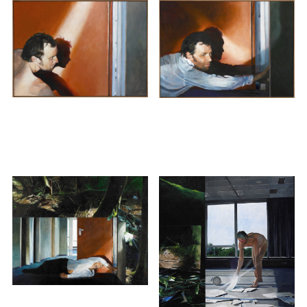
Vorspiegelung
5 Cent
Placing Shadows
Desillusion