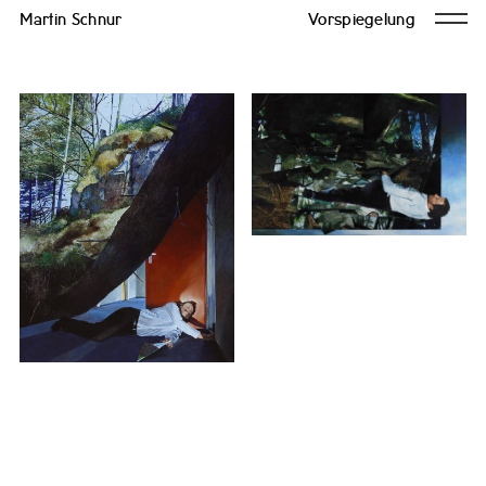
Martin Schnur
Vorspiegelung
Arbeiten
Texte
Ausstellungen
Aktuelles
Kontakt
Überblick
In sich selbst
Double Reflection
Flying Mirror
Natural Metapher