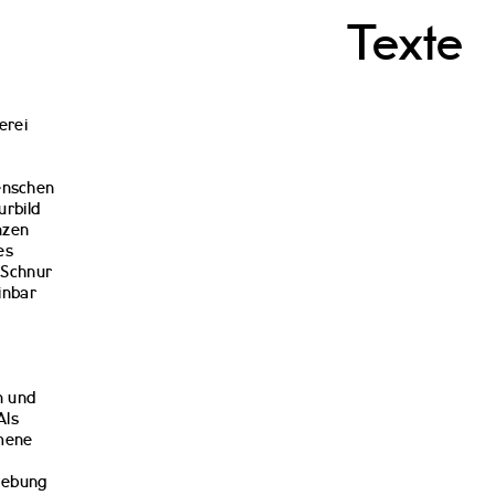
Texte
erei
Menschen
urbild
nzen
es
e Schnur
inbar
n und
Als
mmene
mgebung