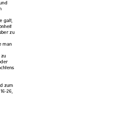
 und
n
 galt,
önheit
über zu
de man
 zu
 oder
achtens
nd zum
 16-26,