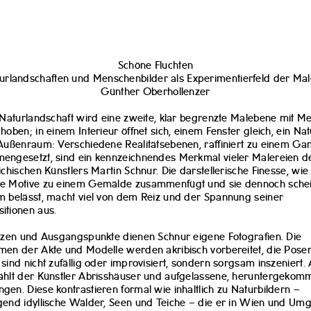
Schöne Fluchten
urlandschaften und Menschenbilder als Experimentierfeld der Mal
Günther Oberhollenzer
 Naturlandschaft wird eine zweite, klar begrenzte Malebene mit 
hoben; in einem Interieur öffnet sich, einem Fenster gleich, ein Nat
Außenraum: Verschiedene Realitätsebenen, raffiniert zu einem Ga
engesetzt, sind ein kennzeichnendes Merkmal vieler Malereien d
ichischen Künstlers Martin Schnur. Die darstellerische Finesse, wi
e Motive zu einem Gemälde zusammenfügt und sie dennoch sche
 belässt, macht viel von dem Reiz und der Spannung seiner
itionen aus.
zzen und Ausgangspunkte dienen Schnur eigene Fotografien. Die
en der Akte und Modelle werden akribisch vorbereitet, die Pose
sind nicht zufällig oder improvisiert, sondern sorgsam inszeniert. 
ählt der Künstler Abrisshäuser und aufgelassene, heruntergeko
en. Diese kontrastieren formal wie inhaltlich zu Naturbildern –
end idyllische Wälder, Seen und Teiche – die er in Wien und U