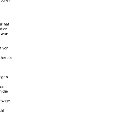
 Schein
ur hat
stler
s war
s
t von
äher als
t
tigen
zin
h die
 ewige
cht