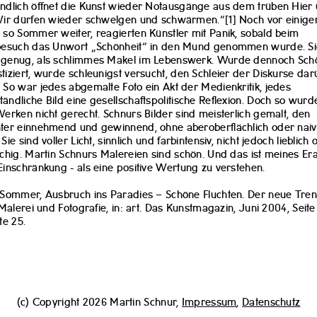
ndlich öffnet die Kunst wieder Notausgänge aus dem trüben Hier
Wir dürfen wieder schwelgen und schwärmen.“[1] Noch vor einige
 so Sommer weiter, reagierten Künstler mit Panik, sobald beim
rbesuch das Unwort „Schönheit“ in den Mund genommen wurde. Sie
 genug, als schlimmes Makel im Lebenswerk. Wurde dennoch Sch
tiziert, wurde schleunigst versucht, den Schleier der Diskurse dar
 So war jedes abgemalte Foto ein Akt der Medienkritik, jedes
ändliche Bild eine gesellschaftspolitische Reflexion. Doch so wur
Werken nicht gerecht. Schnurs Bilder sind meisterlich gemalt, den
ter einnehmend und gewinnend, ohne aberoberflächlich oder naiv
Sie sind voller Licht, sinnlich und farbintensiv, nicht jedoch lieblich
schig. Martin Schnurs Malereien sind schön. Und das ist meines Er
Einschränkung - als eine positive Wertung zu verstehen.
 Sommer, Ausbruch ins Paradies – Schöne Fluchten. Der neue Tre
n Malerei und Fotografie, in: art. Das Kunstmagazin, Juni 2004, Seite
ite 25.
(c) Copyright 2026 Martin Schnur,
Impressum
,
Datenschutz