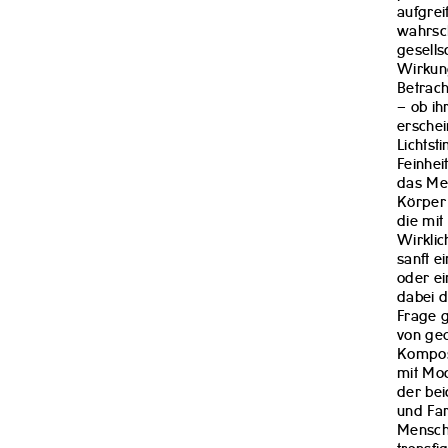
aufgrei
wahrsch
gesells
Wirkung
Betrach
– ob ih
erschei
Lichtst
Feinhei
das Men
Körper 
die mit
Wirklic
sanft e
oder ei
dabei d
Frage 
von geo
Komposi
mit Mod
der bei
und Far
Mensch 