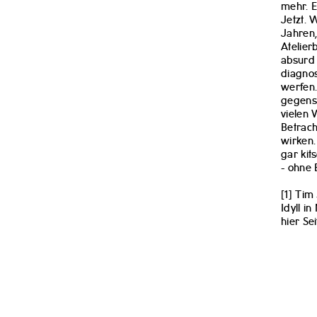
mehr. E
Jetzt. 
Jahren,
Atelie
absurd
diagnos
werfen.
gegenst
vielen 
Betrach
wirken. 
gar kit
- ohne 
[1] Tim
Idyll i
hier Se