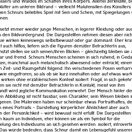
sers und Waldes im Schatten ihres Körpers. Allerlei zerknüllte, b
lätter am unteren Bildrand – vielleicht Malutensilien des Künstlers
ken Schnurs beliebtes Spiel mit Sein und Schein, mit Spiegelungen
onen.
setzt immer wieder junge Menschen, in legerer Kleidung oder au
in den Bildvordergrund. Die Dargestellten nehmen diesen aber nich
 sie wirken keineswegs selbstbewusst oder gar dominant. Eher kraf
cht auch hilflos, liefern sich die Figuren dem/der BetrachterIn aus,
ützt stellen sie sich seinen/ihren Blicken – gleichzeitig bleiben sie
ar und fremd. Schnurs Menschen scheinen in sich ruhend, in Ged
ken, manchmal auch melancholisch abwesend oder entrückt, eine
 Zeit- und Raumgefühl folgend. Ihn verschiedenen Posen verharre
 wie eingefroren, so als ob sie kurz innehalten oder auf etwas wart
 wirken ohne erzählerischem Kontext isoliert. Fragil, in sich gekeh
reten sie nicht mit dem/der BetrachterIn in Kontakt; meist von ihm
ndt wird jegliche Kommunikation verwehrt. Der Mensch hinter de
n Abbildung ist nicht fassbar, sein Charakter, sein Wesen bleiben 
enen. Die Malereien haben nur scheinbar etwas Portraithaftes, de
n eines Portraits – Darstellung körperlicher Ähnlichkeit aber auch
n der Persönlichkeit – wird bewusst nicht erfüllt. Die Dargestellten
n kaum an Individuen, eher können sie als ein Symbol für die
elung des Individuums an sich gesehen werden: isoliert, introvertie
 Das würde bedeuten, dass Schnur damit ein Lebensgefühl unserer