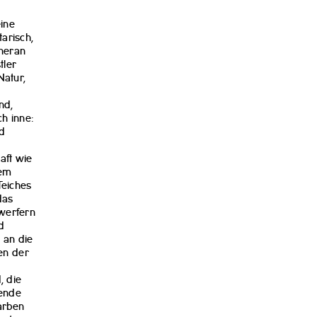
eine
arisch,
 heran
tler
Natur,
nd,
h inne:
d
aft wie
rem
Teiches
das
nwerfern
d
, an die
den der
, die
gende
Farben