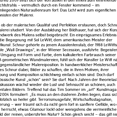
gured 2009 setzt sich der von außen in den Innenraum eintretende
ichtstrahls – vermutlich durch ein Fenster kommend – im
liegenden Naturaußenraum fort. Das Licht wird zum eigentlichen
nisten der Malerei.
ob der malerischen Qualität und Perfektion erstaunen, doch Schn
alerei studiert. Von der Ausbildung her Bildhauer, hat sich der Kün
dwerk des Malens selbst beigebracht. Ein einprägsames Erlebni
 die Begegnung mit Sol LeWitt, dem amerikanischen Meister der
kunst. Schnur gehörte zu jenem Assistentenstab, der 1988 LeWitt
e „Wall Drawings“, in der Wiener Secession, ausführte. Begeister
Umgang mit Form und Farbe, dem kalkulierten Farbrausch seiner
t-geometrischen Wandmalereien, fühlt sich der Künstler Le Witt n
egenständlicher Malereiposition. In handwerklicher Meisterschaf
 es Schnur dabei, Bilder zu schaffen, die in Ihren Motiven, ihrer
ung und Komposition schlichtweg einfach schön sind. Doch darf
össische Kunst „schön“ sein? Sie darf. Nach Jahren der theorielas
skussion wächst wieder die Lust und Sehnsucht an schönen, auch
ntalen Bildern. Treffend hat das Tim Sommer im „art“ Kunstmaga
 2004 formuliert: „Es muss an den düsteren Zeiten liegen, dass sic
lötzlich so heiter gibt. Terrorismusgefahr, Wirtschaftsstagnation,
erung – wer träumt sich da nicht gern fort in sanftere Gefilde, wo
herrscht, etwas Glamour lockt oder wenigstens die vermeintliche
d der reinen, unberührten Natur? Schön gleich seicht – das gilt ni