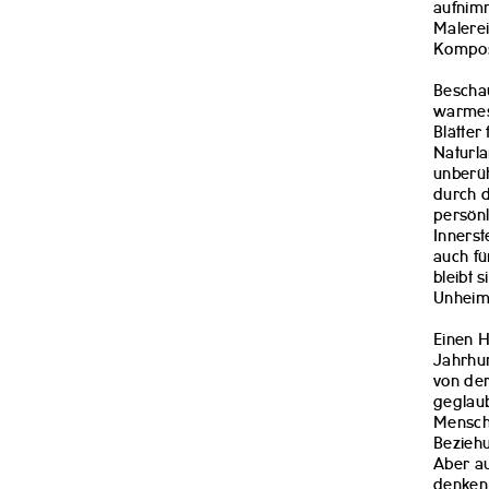
aufnimm
Malerei
Komposi
Beschau
warmes,
Blätter
Naturla
unberüh
durch d
persönl
Innerst
auch fü
bleibt 
Unheim
Einen H
Jahrhun
von der
geglaub
Mensch 
Beziehu
Aber au
denken,