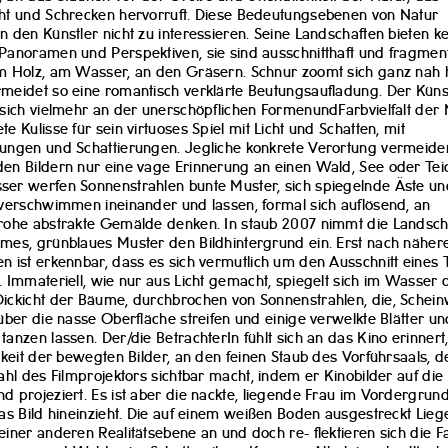
ht und Schrecken hervorruft. Diese Bedeutungsebenen von Natur
n den Künstler nicht zu interessieren. Seine Landschaften bieten k
Panoramen und Perspektiven, sie sind ausschnitthaft und fragment
m Holz, am Wasser, an den Gräsern. Schnur zoomt sich ganz nah
meidet so eine romantisch verklärte Beutungsaufladung. Der Küns
 sich vielmehr an der unerschöpflichen FormenundFarbvielfalt der 
te Kulisse für sein virtuoses Spiel mit Licht und Schatten, mit
ungen und Schattierungen. Jegliche konkrete Verortung vermeide
en Bildern nur eine vage Erinnerung an einen Wald, See oder Teic
er werfen Sonnenstrahlen bunte Muster, sich spiegelnde Äste un
 verschwimmen ineinander und lassen, formal sich auflösend, an
rohe abstrakte Gemälde denken. In staub 2007 nimmt die Landsch
mes, grünblaues Muster den Bildhintergrund ein. Erst nach nähe
n ist erkennbar, dass es sich vermutlich um den Ausschnitt eines 
. Immateriell, wie nur aus Licht gemacht, spiegelt sich im Wasser 
ickicht der Bäume, durchbrochen von Sonnenstrahlen, die, Schei
 über die nasse Oberfläche streifen und einige verwelkte Blätter un
tanzen lassen. Der/die BetrachterIn fühlt sich an das Kino erinnert
chkeit der bewegten Bilder, an den feinen Staub des Vorführsaals, 
rahl des Filmprojektors sichtbar macht, indem er Kinobilder auf die
d projeziert. Es ist aber die nackte, liegende Frau im Vordergrund
das Bild hineinzieht. Die auf einem weißen Boden ausgestreckt Lie
einer anderen Realitätsebene an und doch re- flektieren sich die 