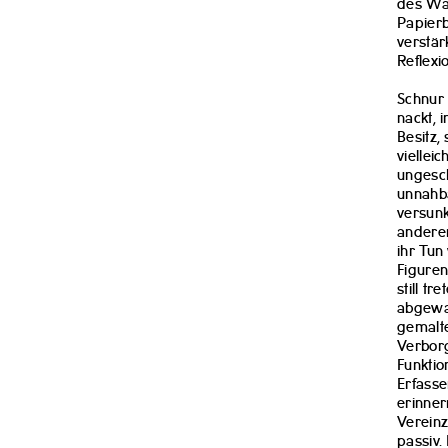
des Was
Papierb
verstär
Reflexi
Schnur 
nackt, 
Besitz,
viellei
ungesch
unnahb
versun
anderen
ihr Tun
Figuren
still t
abgewa
gemalte
Verborg
Funktio
Erfasse
erinner
Vereinz
passiv.