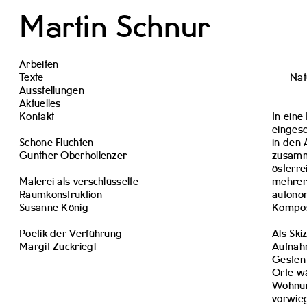
Martin Schnur
Arbeiten
Texte
Nat
Ausstellungen
Aktuelles
Kontakt
In eine
eingesc
Schöne Fluchten
in den 
Günther Oberhollenzer
zusamm
österre
Malerei als verschlüsselte
mehrer
Raumkonstruktion
autonom
Susanne König
Kompos
Poetik der Verführung
Als Ski
Margit Zuckriegl
Aufnahm
Gesten 
Orte w
Wohnung
vorwieg