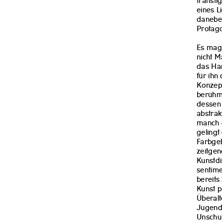
transfi
eines L
daneben
Protago
Es mag 
nicht M
das Han
für ihn
Konzept
berühmt
dessen 
abstrak
manch g
gelingt
Farbgeb
zeitgen
Kunstdi
sentime
bereits
Kunst p
Überalt
Jugend 
Unschul