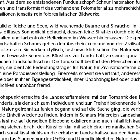
t. Aus dem so entstandenen Fundus schöpft Schnur Inspiration fü
en und transformiert das vorhandene Fotomaterial zu mehrschich
tionen jenseits rein fotorealistischer Bildwerke.
liche Teiche und Seen, wild wuchernde Bäume und Sträucher in
 diffuses Sonnenlicht getaucht, dessen feine Strahlen durch die Ä
 fallen und farbenfrohe Reflexionen im Wasser hinterlassen: Die g
ndschaften Schnurs geben den Anschein, rein und von der Zivilisat
rt zu sein. Sie wirken idyllisch, fast unwirklich schön. Die Natur wi
as bewusste Sehen des Künstlers zur Landschaft, zu seiner ganz
ichen Landschaftsschau. Die Landschaft berührt den Menschen in
en, sie dient als Bedeutungsträger für Natur, für Zivilisationsferne 
r eine Paradiesvorstellung. Einerseits scheint sie vertraut, anderers
sie aber in ihrer Eigengesetzlichkeit, ihrer Unabhängigkeit oder auc
lichkeit unnahbar fremd.
öhepunkt erreichte die Landschaftsmalerei mit der Romantik des 1
derts, als der sich zum Individuum und zur Freiheit bekennende
 Natur getrennt zu fühlen begann und auf die Suche ging, die verl
te Einheit wieder zu finden. Indem in Schnurs Malereien Landscha
fast nie auf derselben Bildebene existieren und auch inhaltlich ka
ng stehen, bricht der Künstler klar mit solch einer romantischen Si
ch sonst lässt nichts an die erhabene Landschaftsschau der Roma
 an das Staunen vor der Größe und Unendlichkeit der Natur, das