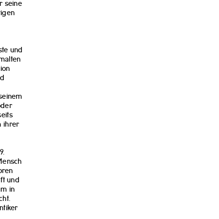
r seine
tigen
ste und
emalten
ion
rd
 seinem
oder
eits
h ihrer
9.
 Mensch
oren
ft und
um in
cht.
ntiker