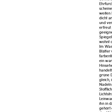
Ehrfurc
scheine
weiten 
dicht a
und ver
erfreut
geeigne
Spiegel
wohnt d
Im Wass
Blätter
farbenf
ein war
Hinsehe
handelt
grüne D
gleich,
Nadeln 
Stoffli
Lichtst
Leinwan
ihn in 
gehört 