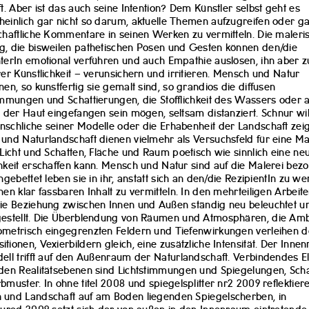
ft. Aber ist das auch seine Intention? Dem Künstler selbst geht es
einlich gar nicht so darum, aktuelle Themen aufzugreifen oder g
chaftliche Kommentare in seinen Werken zu vermitteln. Die maleri
, die bisweilen pathetischen Posen und Gesten können den/die
terIn emotional verführen und auch Empathie auslösen, ihn aber z
rer Künstlichkeit – verunsichern und irritieren. Mensch und Natur
nen, so kunstfertig sie gemalt sind, so grandios die diffusen
immungen und Schattierungen, die Stofflichkeit des Wassers oder 
t der Haut eingefangen sein mögen, seltsam distanziert. Schnur will
schliche seiner Modelle oder die Erhabenheit der Landschaft zei
und Naturlandschaft dienen vielmehr als Versuchsfeld für eine Mal
 Licht und Schatten, Fläche und Raum poetisch wie sinnlich eine ne
hkeit erschaffen kann. Mensch und Natur sind auf die Malerei bez
ingebettet leben sie in ihr, anstatt sich an den/die RezipientIn zu w
nen klar fassbaren Inhalt zu vermitteln. In den mehrteiligen Arbeit
ie Beziehung zwischen Innen und Außen ständig neu beleuchtet un
gestellt. Die Überblendung von Räumen und Atmosphären, die Amb
metrisch eingegrenzten Feldern und Tiefenwirkungen verleihen 
tionen, Vexierbildern gleich, eine zusätzliche Intensität. Der Inne
ell trifft auf den Außenraum der Naturlandschaft. Verbindendes 
den Realitätsebenen sind Lichtstimmungen und Spiegelungen, Sch
bmuster. In ohne titel 2008 und spiegelsplitter nr2 2009 reflektier
und Landschaft auf am Boden liegenden Spiegelscherben, in