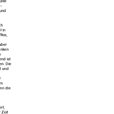
unte
 –
 und
ch
t in
tlos,
 aber
anken
m
nd ist
en. Die
rt und
r
im
nn die
rt,
 Zeit