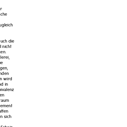
ar
sche
ugleich
auch die
 nicht
gen.
erei,
ue
ogen,
enden
en wird
d in
ivalenz
den
nraum
Element
atten
en sich