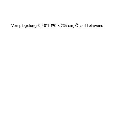
Vorspiegelung 3, 2011, 190 × 235 cm, Öl auf Leinwand