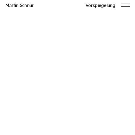
Martin Schnur
Vorspiegelung
Arbeiten
Texte
Ausstellungen
Aktuelles
Kontakt